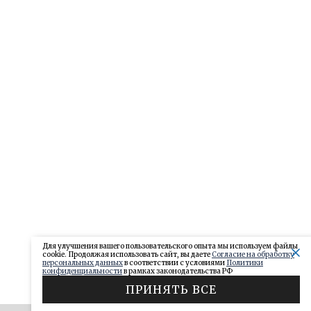
Для улучшения вашего пользовательского опыта мы используем файлы
cookie. Продолжая использовать сайт, вы даете
Согласие на обработку
персональных данных
в соответствии с условиями
Политики
конфиденциальности
в рамках законодательства РФ
ПРИНЯТЬ ВСЕ