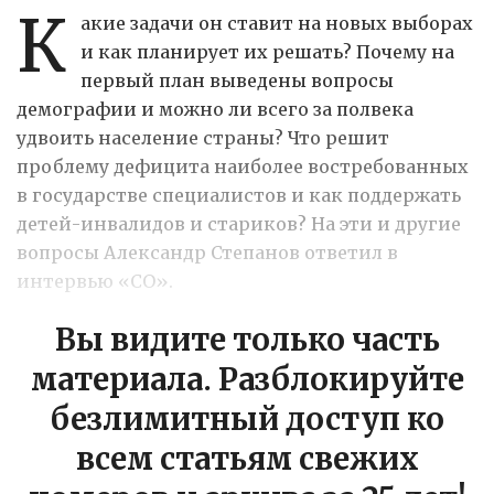
К
акие задачи он ставит на новых выборах
и как планирует их решать? Почему на
первый план выведены вопросы
демографии и можно ли всего за полвека
удвоить население страны? Что решит
проблему дефицита наиболее востребованных
в государстве специалистов и как поддержать
детей-инвалидов и стариков? На эти и другие
вопросы Александр Степанов ответил в
интервью «СО».
Вы видите только часть
материала. Разблокируйте
безлимитный доступ ко
всем статьям свежих