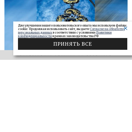
Для улучшения вашего пользовательского опыта мы используем файлы
cookie. Продолжая использовать сайт, вы даете
Согласие на обработку
персональных данных
в соответствии с условиями
Политики
конфиденциальности
в рамках законодательства РФ
ПРИНЯТЬ ВСЕ
ЭФФЕКТИВНАЯ РЕКЛАМА НА OBOZ.INFO
«САМАРСКОЕ ОБОЗРЕНИЕ» И «ДЕЛО»
Ключи от сейфа: самарские короли
госзаказа 2026
ДЕЛО
28.06.2026
БОЛЬШЕ
ЭФФЕКТИВНАЯ РЕКЛАМА НА OBOZ.INFO