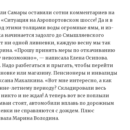
ели Самары оставили сотни комментариев на
 «Ситуация на Аэропортовском шоссе! Да и в
под этими толщами воды огромные ямы, и из-
обка начинается задолго до Смышляевского
ет ни одной ливневки, каждую весну мы так
ирина. «Прошу принять меры по откачиванию
у невозможно», — написала Елена Осипова.
. Надо разбегаться и прыгать, чтобы перейти
тановке или магазину. Пенсионеры и инвалиды
ксана Махалкина. «Вот мне интересно, а как
нне-летнему периоду? Складировали весь
 никто и не ждал! А теперь вот все поплыли
амваи стоят, автомобили вплавь по дорожным
невки не справляются с дождем. Плюс
вала Марина Володина.