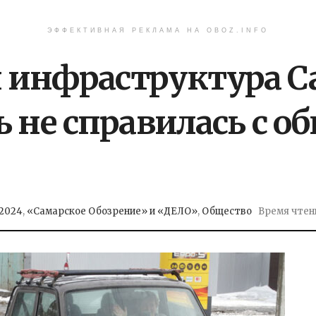
ЭФФЕКТИВНАЯ РЕКЛАМА НА OBOZ.INFO
 инфраструктура С
ь не справилась с 
.2024
,
«Самарское Обозрение» и «ДЕЛО»
,
Общество
Время чтени