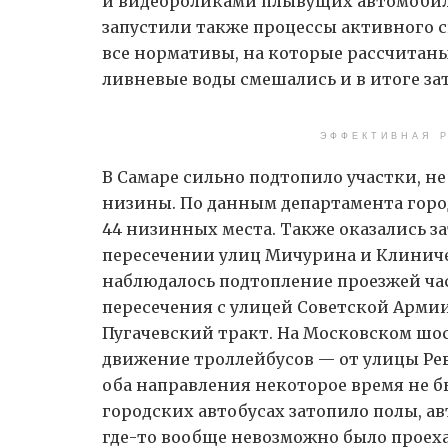
и видеороликами плывущих автомобил
запустили также процессы активного с
все нормативы, на которые рассчитан
ливневые воды смешались и в итоге зат
ЭФФЕКТИВНАЯ Р
В Самаре сильно подтопило участки, н
низины. По данным департамента город
44 низинных места. Также оказались 
пересечении улиц Мичурина и Клиниче
наблюдалось подтопление проезжей час
пересечения с улицей Советской Армии
Пугачевский тракт. На Московском шос
движение троллейбусов — от улицы Ре
оба направления некоторое время не б
городских автобусах затопило полы, ав
где-то вообще невозможно было проеха