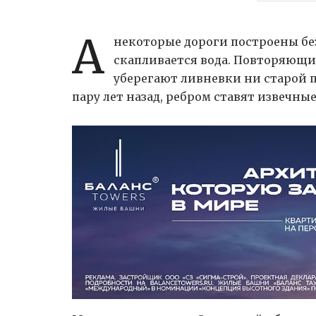
А
некоторые дороги построены без 
скапливается вода. Повторяющие
уберегают ливневки ни старой п
пару лет назад, ребром ставят извечные