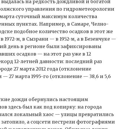
выдалась на редкость дождливой и богатой
волжского управления по гидрометеорологии
 марта суточный максимум количества
енных пунктах. Например, в Самаре, Челно-
дске подобное количество осадков в этот же
в 1972-м, в Сызрани — в 1952-м, а в Безенчуке —
ющий день в регионе были зафиксированы
ших осадков — на этот раз уже в 12
корд 12-летней давности: последний раз
оде 27 марта 2012 года (отклонение
 — 27 марта 1995-го (отклонение — 38,6 и 5,6
ские дожди обернулись настоящим
в здесь был как под копирку: на города
ачался локальный хаос — улицы превратились
 затопило, а соцсети пестрели фотографиями