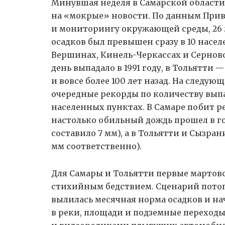
Минувшая неделя в Самарской области 
на «мокрые» новости. По данным При
и мониторингу окружающей среды, 26
осадков был превышен сразу в 10 насел
Вершинах, Кинель-Черкассах и Серново
день выпадало в 1991 году, в Тольятти — 
и вовсе более 100 лет назад. На следу
очередные рекорды по количеству выпав
населенных пунктах. В Самаре побит ре
настолько обильный дождь прошел в гор
составило 7 мм), а в Тольятти и Сызрани
мм соответственно).
Для Самары и Тольятти первые мартов
стихийным бедствием. Сценарий потопо
вылилась месячная норма осадков и н
в реки, площади и подземные переходы