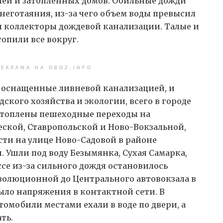
ей и затопленных домов. Обильные дожди
неготаяния, из-за чего объем воды превысил
ы коллекторы дождевой канализации. Талые и
опили все вокруг.
ЕКЛАМА НА OBOZ.INFO
е оснащенные ливневой канализацией, и
ского хозяйства и экологии, всего в городе
затоплены пешеходные переходы на
ской, Ставропольской и Ново-Вокзальной,
ти на улице Ново-Садовой в районе
. Ушли под воду Безымянка, Сухая Самарка,
се из-за сильного дождя остановилось
волюционной до Центрального автовокзала в
ыло напряжения в контактной сети. В
томобили местами ехали в воде по двери, а
ть.