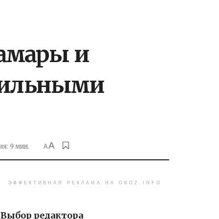
амары и
обильными
A
я: 9 мин.
A
ЭФФЕКТИВНАЯ РЕКЛАМА НА OBOZ.INFO
Выбор редактора