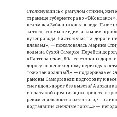
Столкнувшись с разгулом стихии, жит
странице губернатора во «ВКонтакте».
целом вся Зубчаниновка в воде! Плюс 
за того, что мы не едем, а плывем, пр
путепровода. На этом участке дороги н
плаваем», — пожаловалась Марина Сп
воды на Сухой Самарке. Перейти дорог
«Партизанская, 80а, со стороны дороги
дорогу по пешеходному переходу к ос
тоже так должны?!» — поддержала ее О
районы Самары вели подготовку к весе
снег вдоль дорог без вывоза? А дождика
из-за такой организации процесса: тр
рекам сплавляются из-за того, что лив
подтаявшие снежные горы…» — негодо