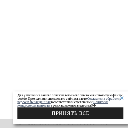
Для улучшения вашего пользовательского опыта мы используем файлы
cookie. Продолжая использовать сайт, вы даете
Согласие на обработку
персональных данных
в соответствии с условиями
Политики
конфиденциальности
в рамках законодательства РФ
ПРИНЯТЬ ВСЕ
ЭФФЕКТИВНАЯ РЕКЛАМА НА OBOZ.INFO