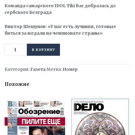
Команда самарского
IDOL
Tiki
Bar
добралась до
сербского Белграда
Виктор Шешунов: «У нас есть лучники, готовые
биться за медали на чемпионате страны»
Количество
Alternative:
В КОРЗИНУ
товара
«Самарское
Обозрение»,
Категория:
Газета
Метка:
Номер
12
июня
Похожие
2023