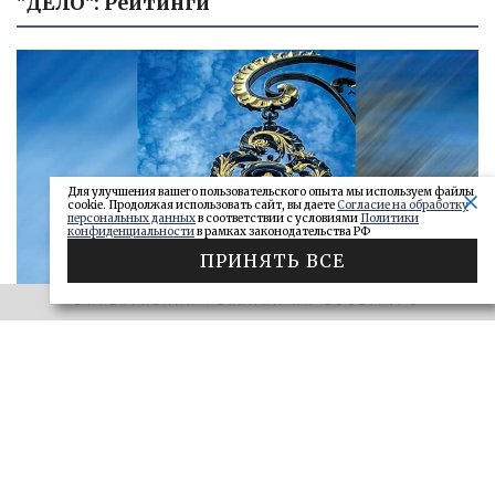
"ДЕЛО": Рейтинги
Для улучшения вашего пользовательского опыта мы используем файлы
cookie. Продолжая использовать сайт, вы даете
Согласие на обработку
персональных данных
в соответствии с условиями
Политики
конфиденциальности
в рамках законодательства РФ
ПРИНЯТЬ ВСЕ
ЭФФЕКТИВНАЯ РЕКЛАМА НА OBOZ.INFO
«САМАРСКОЕ ОБОЗРЕНИЕ» И «ДЕЛО»
Ключи от сейфа: самарские короли
госзаказа 2026
ДЕЛО
28.06.2026
БОЛЬШЕ