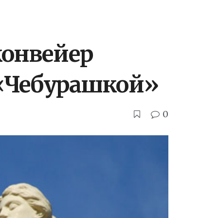
конвейер
 «Чебурашкой»
0