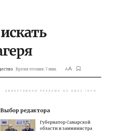
искать
агеря
A
ество
Время чтения: 7 мин.
A
ЭФФЕКТИВНАЯ РЕКЛАМА НА OBOZ.INFO
Выбор редактора
Губернатор Самарской
области и замминистра