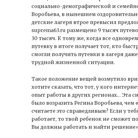
социально-демографической и семейн
Воробьева, в нынешнем оздоровительно
детские лагеря втрое превысил предло
suprema63.ru размещено 9 тысяч путев
30 тысяч. К тому же, когда все одновре
путевку в итоге получает тот, кто быст
смогли получить путевки в лагеря даже
трудной жизненной ситуации.
Такое положение вещей возмутило ври
хотите сказать, что тот, у кого интерн
опыт работы в других регионах… Эта с
было возразить Регина Воробьева, чем 
считаете это справедливым? Если у теб
работает, то твой ребенок не сможет по
Вы должны работать и найти решение»