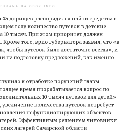
ЕКЛАМА НА OBOZ.INFO
в Федорищев распорядился найти средства в
ющем году количество путевок в детские
а 10 тысяч. При этом приоритет должен
 Кроме того, врио губернатора заявил, что «в
к, чтобы путевок было достаточно всегда», и
и на подготовку предложений, как именно
ступило к отработке поручений главы
стоящее время прорабатывается вопрос по
 дополнительных 10 тысяч путевок для детей».
 увеличение количества путевок потребует
становления нефункционирующих объектов
 лагерей. Эффективным решением чиновники
тских лагерей Самарской области