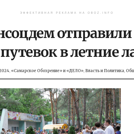
ЭФФЕКТИВНАЯ РЕКЛАМА НА OBOZ.INFO
соцдем отправили 
путевок в летние л
.2024
,
«Самарское Обозрение» и «ДЕЛО»
,
Власть и Политика
,
Общ