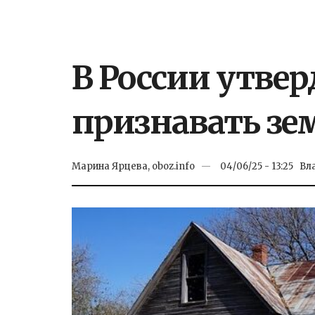
В России утве
признавать зе
Марина Ярцева, oboz.info
04/06/25 - 13:25
Вл