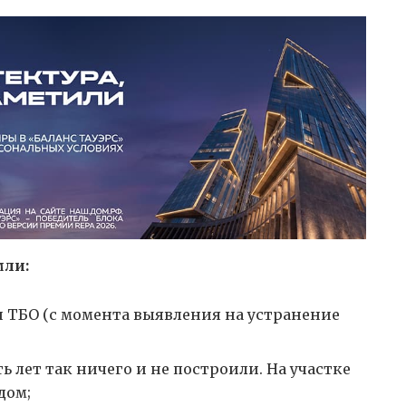
мли:
н ТБО (с момента выявления на устранение
ть лет так ничего и не построили. На участке
дом;