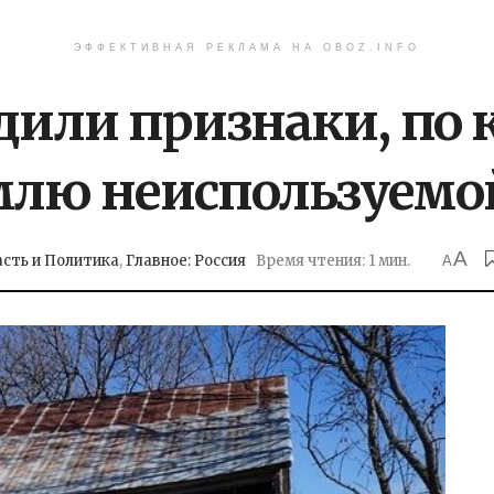
ЭФФЕКТИВНАЯ РЕКЛАМА НА OBOZ.INFO
рдили признаки, по
млю неиспользуемо
A
асть и Политика
,
Главное: Россия
Время чтения: 1 мин.
A