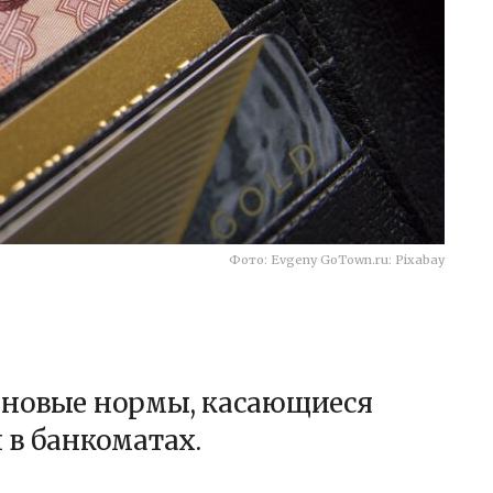
Фото: Evgeny GoTown.ru: Pixabay
лу новые нормы, касающиеся
 в банкоматах.