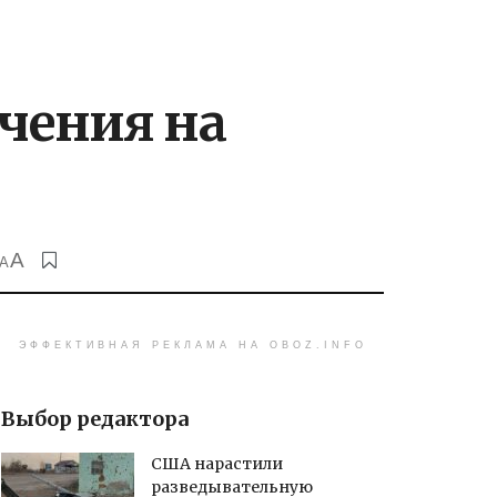
ичения на
A
A
ЭФФЕКТИВНАЯ РЕКЛАМА НА OBOZ.INFO
Выбор редактора
США нарастили
разведывательную