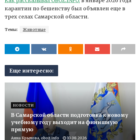
Как рассказывал OBOZ.INFO,
в январе 2026 года
карантин по бешенству был объявлен еще в
трех селах Самарской области.
Темы:
Животные
Еще интересно:
НОВОСТИ
В Самарской области подготовка к новому
учебному году выходит на финишную
прямую
Анна Крылова, oboz.info
10.08.2026