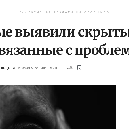
ЭФФЕКТИВНАЯ РЕКЛАМА НА OBOZ.INFO
ые выявили скрыты
связанные с пробл
A
дицина
Время чтения: 1 мин.
A