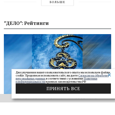
БОЛЬШЕ
"ДЕЛО": Рейтинги
Для улучшения вашего пользовательского опыта мы используем файлы
cookie. Продолжая использовать сайт, вы даете
Согласие на обработку
персональных данных
в соответствии с условиями
Политики
конфиденциальности
в рамках законодательства РФ
ПРИНЯТЬ ВСЕ
ЭФФЕКТИВНАЯ РЕКЛАМА НА OBOZ.INFO
«САМАРСКОЕ ОБОЗРЕНИЕ» И «ДЕЛО»
Ключи от сейфа: самарские короли