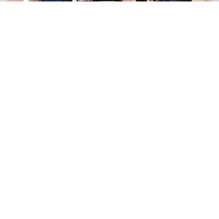
ВЛАСТЬ И ПОЛИТИКА
Авиационный кластер Самарской области
могут перезапустить
Самарское Обозрение
03.08.2026
БОЛЬШЕ
2026 © «Обозрение». Все права на материалы, опубликованные