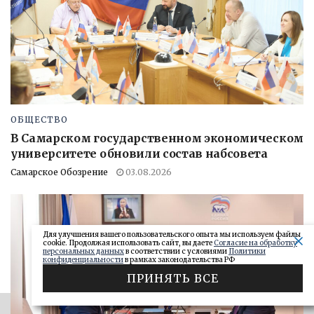
ОБЩЕСТВО
В Самарском государственном экономическом
университете обновили состав набсовета
Самарское Обозрение
03.08.2026
Для улучшения вашего пользовательского опыта мы используем файлы
cookie. Продолжая использовать сайт, вы даете
Согласие на обработку
персональных данных
в соответствии с условиями
Политики
конфиденциальности
в рамках законодательства РФ
ПРИНЯТЬ ВСЕ
ЭФФЕКТИВНАЯ РЕКЛАМА НА OBOZ.INFO