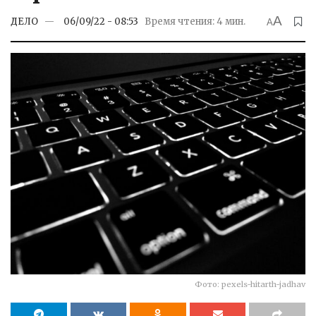
A
ДЕЛО
06/09/22 - 08:53
Время чтения: 4 мин.
A
Фото: pexels-hitarth-jadhav