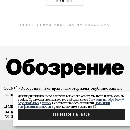
БОЛЬШЕ
ЭФФЕКТИВНАЯ РЕКЛАМА НА OBOZ.INFO
2026 © «Обозрение». Все права на материалы, опубликованные
на портале OBOZ.INFO, защищены
Для улучшения вашего пользовательского опыта мы используем файлы
cookie. Продолжая использовать сайт, вы даете
Согласие на обработку
персональных данных
в соответствии с условиями
Политики
Наименование средства массовой информации сетевого
конфиденциальности
в рамках законодательства РФ
издания: «Обозрение». Регистрационный номер СМИ: Эл
ПРИНЯТЬ ВСЕ
№ ФС77-82126 от 18.10.2021, зарегистрировано
Федеральной службой по надзору в сфере связи,
ЭФФЕКТИВНАЯ РЕКЛАМА НА OBOZ.INFO
информационных технологий и массовых