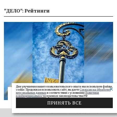
"ДЕЛО": Рейтинги
Для улучшения вашего пользовательского опыта мы используем файлы
cookie. Продолжая использовать сайт, вы даете
Согласие на обработку
«САМАРСКОЕ ОБОЗРЕНИЕ» И «ДЕЛО»
персональных данных
в соответствии с условиями
Политики
конфиденциальности
в рамках законодательства РФ
Ключи от сейфа: самарские короли
ПРИНЯТЬ ВСЕ
госзаказа 2026
ДЕЛО
28.06.2026
ЭФФЕКТИВНАЯ РЕКЛАМА НА OBOZ.INFO