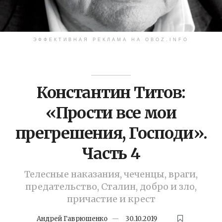
ЭФФЕКТИВНАЯ РЕКЛАМА НА OBOZ.INFO
Константин Титов:
«Прости все мои
прегрешения, Господи».
Часть 4
Телесные наказания, чеченцы, враги,
предательство, Сталин, добро и зло,
причастие и крест
Андрей Гаврюшенко
30.10.2019