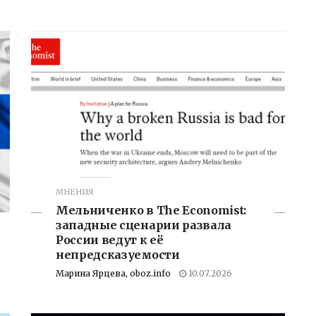
МНЕНИЯ
Мельниченко в The Economist:
западные сценарии развала
России ведут к её
непредсказуемости
Марина Ярцева, oboz.info
10.07.2026