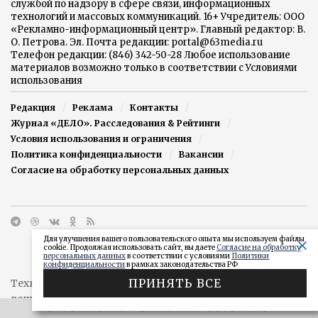
службой по надзору в сфере связи, информационных
технологий и массовых коммуникаций. 16+ Учредитель: ООО
«Рекламно-информационный центр». Главный редактор: В.
О. Петрова. Эл. Почта редакции: portal@63media.ru
Телефон редакции: (846) 342-50-28 Любое использование
материалов возможно только в соответствии с Условиями
использования
Редакция
Реклама
Контакты
Журнал «ДЕЛО». Расследования & Рейтинги
Условия использования и ограничения
Политика конфиденциальности
Вакансии
Согласие на обработку персональных данных
Для улучшения вашего пользовательского опыта мы используем файлы
cookie. Продолжая использовать сайт, вы даете
Согласие на обработку
персональных данных
в соответствии с условиями
Политики
конфиденциальности
в рамках законодательства РФ
ПРИНЯТЬ ВСЕ
Техническая поддержка сайта от агентства
"Простые
решения"
ЭФФЕКТИВНАЯ РЕКЛАМА НА OBOZ.INFO