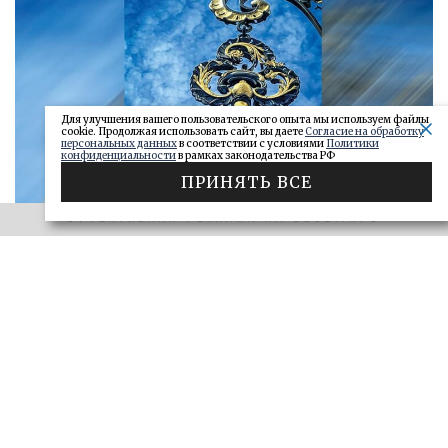
Для улучшения вашего пользовательского опыта мы используем файлы
cookie. Продолжая использовать сайт, вы даете
Согласие на обработку
персональных данных
в соответствии с условиями
Политики
конфиденциальности
в рамках законодательства РФ
ПРИНЯТЬ ВСЕ
ЭФФЕКТИВНАЯ РЕКЛАМА НА OBOZ.INFO
«САМАРСКОЕ ОБОЗРЕНИЕ» И «ДЕЛО»
Ключи от сейфа: самарские короли
госзаказа 2026
ДЕЛО
28.06.2026
БОЛЬШЕ
ЭФФЕКТИВНАЯ РЕКЛАМА НА OBOZ.INFO