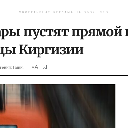
ЭФФЕКТИВНАЯ РЕКЛАМА НА OBOZ.INFO
ары пустят прямой
ицы Киргизии
A
ения: 1 мин.
A